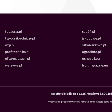
topagrar.pl
sad24.pl
tygodnik-rolniczy.pl
jagodowe.pl
wrp.pl
szkolkarstwo.pl
profitechnika.pl
ogrodinfo.pl
elita-magazyn.pl
echosoil.eu
warzywa.pl
fruitmagazine.eu
AgroHorti Media Sp. z o.o. ul. Metalowa 5, 60-
Wszystkie prezentowane w ramach niniejszego portalu tr