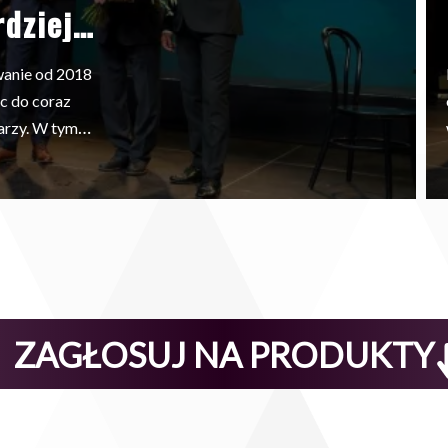
dziej
olskich
wanie od 2018
c do coraz
arzy. W tym
swój głos na
ają się w ich
re z nich w
iciele
ZAGŁOSUJ NA PRODUKTY