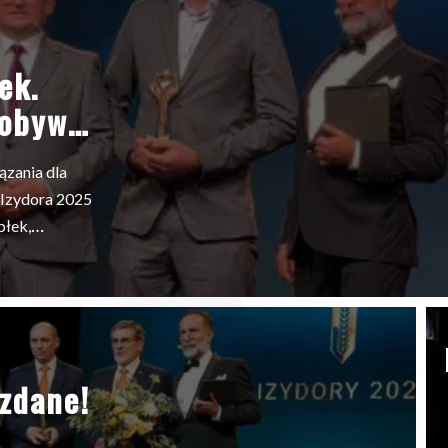
ek.
dobywa
ązania dla
ł Izydora 2025
błek,
ozdane!