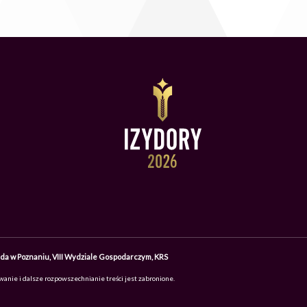
lda w Poznaniu, VIII Wydziale Gospodarczym, KRS
anie i dalsze rozpowszechnianie treści jest zabronione.