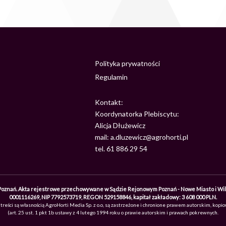
Polityka prywatności
Regulamin
Kontakt:
Koordynatorka Plebiscytu:
Alicja Dłużewicz
mail: a.dluzewicz@agrohorti.pl
tel. 61 886 29 54
118 Poznań. Akta rejestrowe przechowywane w Sądzie Rejonowym Poznań - Nowe Miasto i Wi
0001116269, NIP 7792573719, REGON 529158846, kapitał zakładowy: 3 608 000 PLN.
eści są własnością AgroHorti Media Sp. z o.o, są zastrzeżone i chronione prawem autorskim, kopiow
(art. 25 ust. 1 pkt 1b ustawy z 4 lutego 1994 roku o prawie autorskim i prawach pokrewnych.